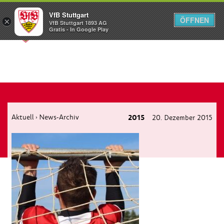
VfB Stuttgart
ÖFFNEN
×
VfB Stuttgart 1893 AG
Menü
Gratis - In Google Play
Aktuell
News-Archiv
2015
20. Dezember 2015
›