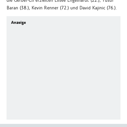
die Gerber-Elf erzielten Elisee Engelhardt (22.), Yusuf
Baran (38.), Kevin Renner (72.) und David Kajinic (76.).