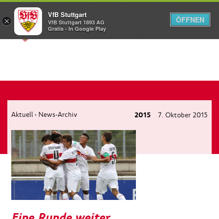
VfB Stuttgart
ÖFFNEN
×
VfB Stuttgart 1893 AG
Menü
Gratis - In Google Play
Aktuell
News-Archiv
2015
7. Oktober 2015
›
Eine Runde weiter