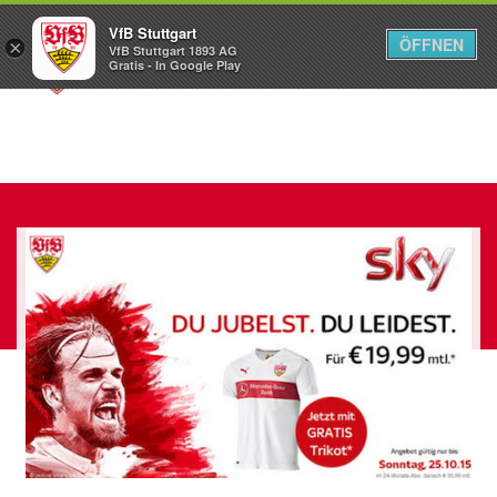
VfB Stuttgart
ÖFFNEN
×
VfB Stuttgart 1893 AG
Menü
Gratis - In Google Play