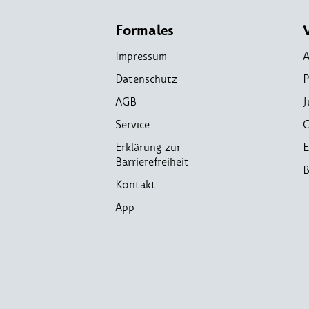
Formales
Impressum
A
Datenschutz
P
AGB
J
Service
C
Erklärung zur
E
Barrierefreiheit
B
Kontakt
App