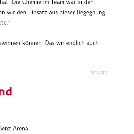
n hat. Die Chemie im Team war in den
enn wir den Einsatz aus dieser Begegnung
te.“
gewinnen können. Das wir endlich auch
18.10.2015
und
-Benz Arena.