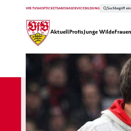
VfB TV
SHOP
TICKETS
ARENA
SERVICE
BILDUNG
Aktuell
Profis
Junge Wilde
Fraue