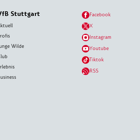
VfB Stuttgart
Facebook
ktuell
X
rofis
Instagram
unge Wilde
Youtube
lub
Tiktok
rlebnis
RSS
usiness