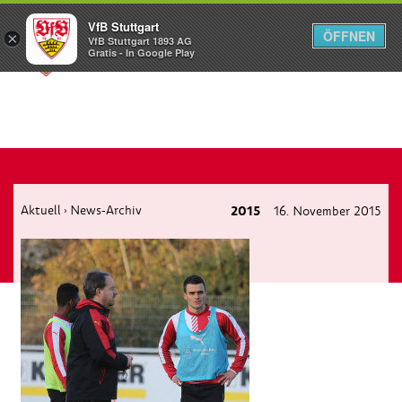
VfB Stuttgart
ÖFFNEN
×
VfB Stuttgart 1893 AG
Menü
Gratis - In Google Play
Aktuell
News-Archiv
2015
16. November 2015
›