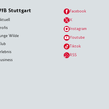
VfB Stuttgart
Facebook
ktuell
X
rofis
Instagram
unge Wilde
Youtube
lub
Tiktok
rlebnis
RSS
usiness