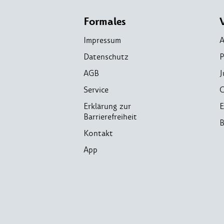
Formales
Impressum
A
Datenschutz
P
AGB
J
Service
C
Erklärung zur
E
Barrierefreiheit
B
Kontakt
App