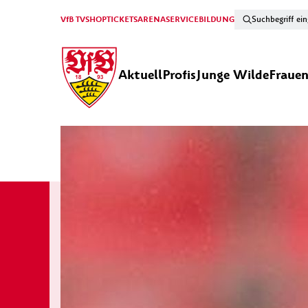
VfB TV
SHOP
TICKETS
ARENA
SERVICE
BILDUNG
Aktuell
Profis
Junge Wilde
Fraue