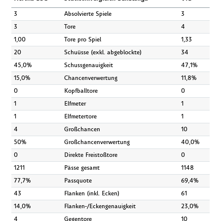
3
Absolvierte Spiele
3
3
Tore
4
1,00
Tore pro Spiel
1,33
20
Schuüsse (exkl. abgeblockte)
34
45,0%
Schussgenauigkeit
47,1%
15,0%
Chancenverwertung
11,8%
0
Kopfballtore
0
1
Elfmeter
1
1
Elfmetertore
1
4
Großchancen
10
50%
Großchancenverwertung
40,0%
0
Direkte Freistoßtore
0
1211
Pässe gesamt
1148
77,7%
Passquote
69,4%
43
Flanken (inkl. Ecken)
61
14,0%
Flanken-/Eckengenauigkeit
23,0%
4
Gegentore
10