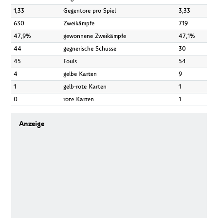
1,33
Gegentore pro Spiel
3,33
630
Zweikämpfe
719
47,9%
gewonnene Zweikämpfe
47,1%
44
gegnerische Schüsse
30
45
Fouls
54
4
gelbe Karten
9
1
gelb-rote Karten
1
0
rote Karten
1