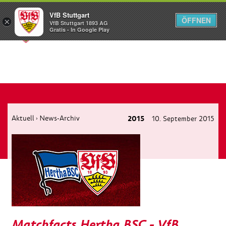
VfB Stuttgart
ÖFFNEN
×
VfB Stuttgart 1893 AG
Menü
Gratis - In Google Play
Aktuell
News-Archiv
2015
10. September 2015
›
Matchfacts Hertha BSC - VfB