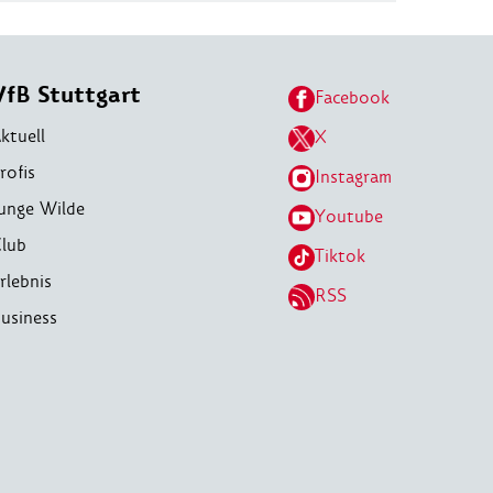
VfB Stuttgart
Facebook
ktuell
X
rofis
Instagram
unge Wilde
Youtube
lub
Tiktok
rlebnis
RSS
usiness