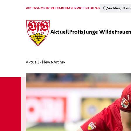
VfB TV
SHOP
TICKETS
ARENA
SERVICE
BILDUNG
Aktuell
Profis
Junge Wilde
Fraue
Aktuell
News-Archiv
›