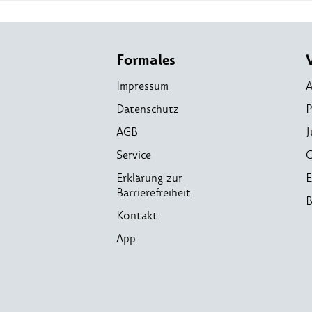
Formales
Impressum
A
Datenschutz
P
AGB
J
Service
C
Erklärung zur
E
Barrierefreiheit
B
Kontakt
App