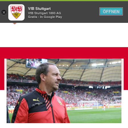
VfB Stuttgart
ÖFFNEN
×
VfB Stuttgart 1893 AG
Menü
Gratis - In Google Play