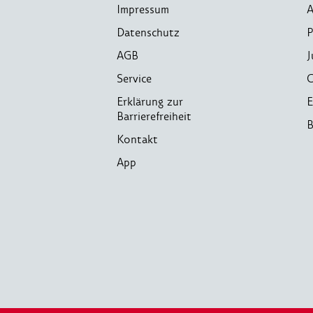
Impressum
A
Datenschutz
P
AGB
J
Service
C
Erklärung zur
E
Barrierefreiheit
B
Kontakt
App