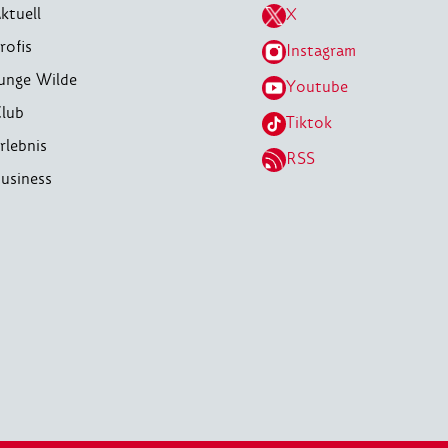
ktuell
X
rofis
Instagram
unge Wilde
Youtube
lub
Tiktok
rlebnis
RSS
usiness