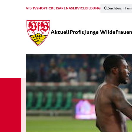
VfB TV
SHOP
TICKETS
ARENA
SERVICE
BILDUNG
Aktuell
Profis
Junge Wilde
Fraue