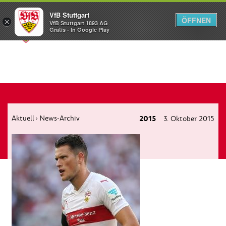
VfB Stuttgart
ÖFFNEN
×
VfB Stuttgart 1893 AG
Menü
Gratis - In Google Play
Aktuell
News-Archiv
2015
3. Oktober 2015
›