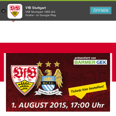
VfB Stuttgart
ÖFFNEN
×
VfB Stuttgart 1893 AG
Menü
Gratis - In Google Play