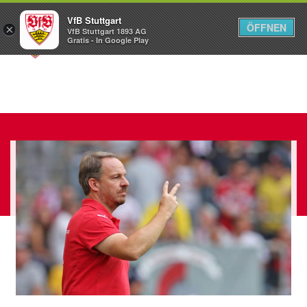
VfB Stuttgart
ÖFFNEN
×
VfB Stuttgart 1893 AG
Menü
Gratis - In Google Play