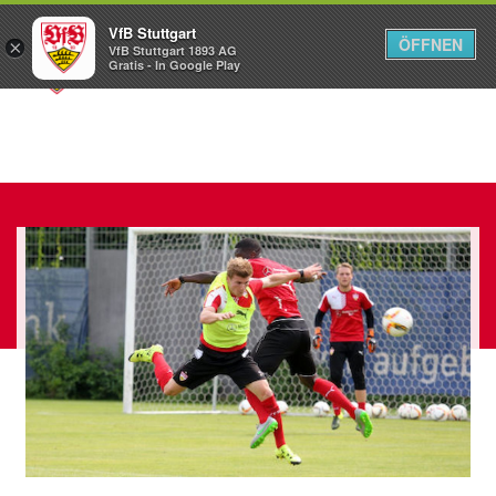
VfB Stuttgart
ÖFFNEN
×
VfB Stuttgart 1893 AG
Menü
Gratis - In Google Play