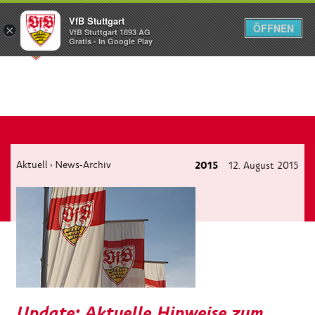
VfB Stuttgart
ÖFFNEN
×
VfB Stuttgart 1893 AG
Menü
Gratis - In Google Play
Aktuell
News-Archiv
2015
12. August 2015
›
Update: Aktuelle Hinweise zum