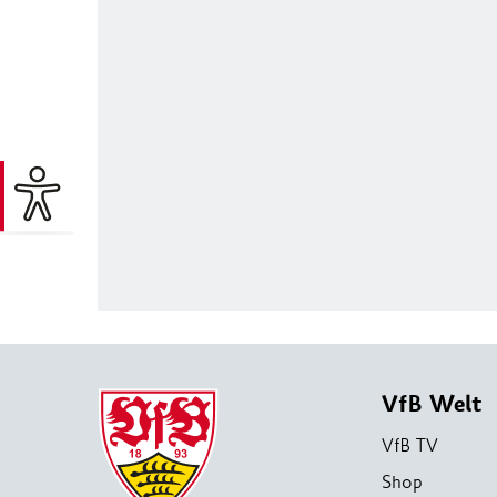
VfB Welt
VfB TV
Shop