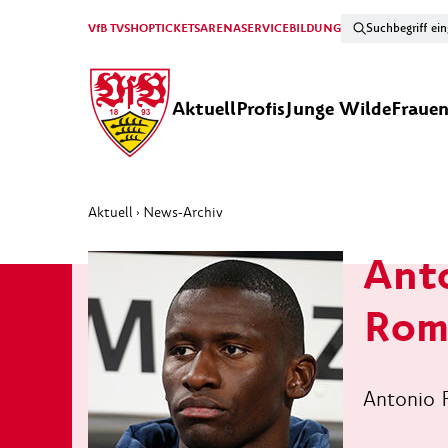
VfB TV
SHOP
TICKETS
ARENA
SERVICE
BILDUNG
Aktuell
Profis
Junge Wilde
Fraue
Aktuell
News-Archiv
›
Anto
Ro
Antonio R