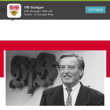
VfB Stuttgart
ÖFFNEN
×
VfB Stuttgart 1893 AG
Menü
Gratis - In Google Play