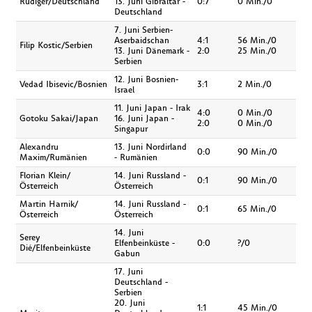
Rüdiger/Deutschland
13. Juni Gibraltar -
0:7
0 Min./0
Deutschland
7. Juni Serbien-
Aserbaidschan
4:1
56 Min./0
Filip Kostic/Serbien
13. Juni Dänemark -
2:0
25 Min./0
Serbien
12. Juni Bosnien-
Vedad Ibisevic/Bosnien
3:1
2 Min./0
Israel
11. Juni Japan - Irak
4:0
0 Min./0
Gotoku Sakai/Japan
16. Juni Japan -
2:0
0 Min./0
Singapur
Alexandru
13. Juni Nordirland
0:0
90 Min./0
Maxim/Rumänien
- Rumänien
Florian Klein/
14. Juni Russland -
0:1
90 Min./0
Österreich
Österreich
Martin Harnik/
14. Juni Russland -
0:1
65 Min./0
Österreich
Österreich
14. Juni
Serey
Elfenbeinküste -
0:0
?/0
Dié/Elfenbeinküste
Gabun
17. Juni
Deutschland -
Serbien
20. Juni
1:1
45 Min./0