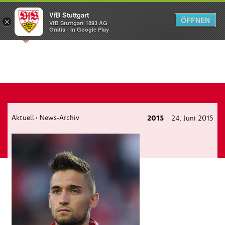
VfB Stuttgart
ÖFFNEN
×
VfB Stuttgart 1893 AG
Menü
Gratis - In Google Play
Aktuell
News-Archiv
2015
24. Juni 2015
›