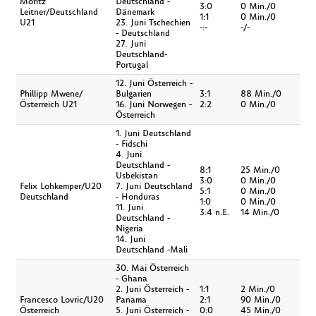
Moritz
Deutschland -
3:0
0 Min./0
Leitner/Deutschland
Dänemark
1:1
0 Min./0
U21
23. Juni Tschechien
-:-
-/-
- Deutschland
27. Juni
Deutschland-
Portugal
12. Juni Österreich -
Phillipp Mwene/
Bulgarien
3:1
88 Min./0
Österreich U21
16. Juni Norwegen -
2:2
0 Min./0
Österreich
1. Juni Deutschland
- Fidschi
4. Juni
Deutschland -
8:1
25 Min./0
Usbekistan
3:0
0 Min./0
Felix Lohkemper/U20
7. Juni Deutschland
5:1
0 Min./0
Deutschland
- Honduras
1:0
0 Min./0
11. Juni
3:4 n.E.
14 Min./0
Deutschland -
Nigeria
14. Juni
Deutschland -Mali
30. Mai Österreich
- Ghana
2. Juni Österreich -
1:1
2 Min./0
Francesco Lovric/U20
Panama
2:1
90 Min./0
Österreich
5. Juni Österreich -
0:0
45 Min./0