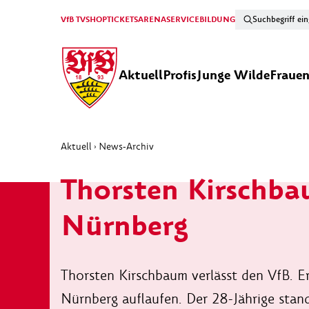
VfB TV
SHOP
TICKETS
ARENA
SERVICE
BILDUNG
Aktuell
Profis
Junge Wilde
Fraue
Aktuell
News-Archiv
›
Thorsten Kirschba
Nürnberg
Thorsten Kirschbaum verlässt den VfB. Er 
Nürnberg auflaufen. Der 28-Jährige stan