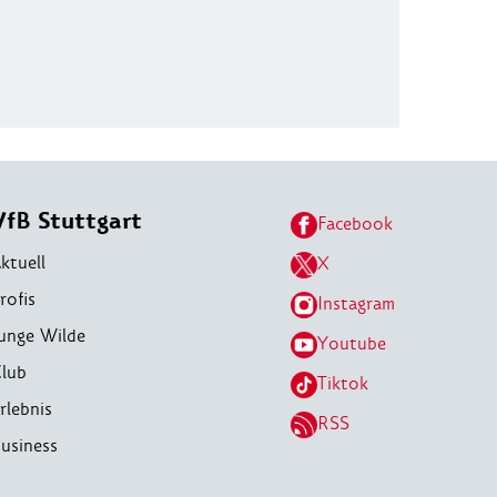
VfB Stuttgart
Facebook
ktuell
X
rofis
Instagram
unge Wilde
Youtube
lub
Tiktok
rlebnis
RSS
usiness