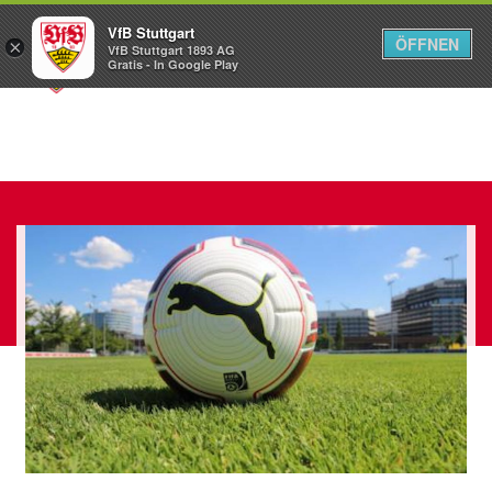
VfB Stuttgart
ÖFFNEN
×
VfB Stuttgart 1893 AG
Menü
Gratis - In Google Play