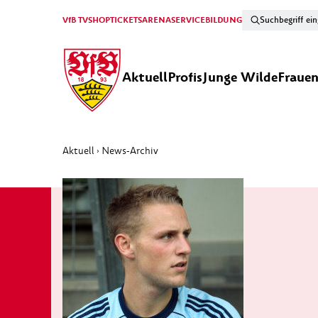
VfB TV
SHOP
TICKETS
ARENA
SERVICE
BILDUNG
Aktuell
Profis
Junge Wilde
Fraue
Aktuell
News-Archiv
›