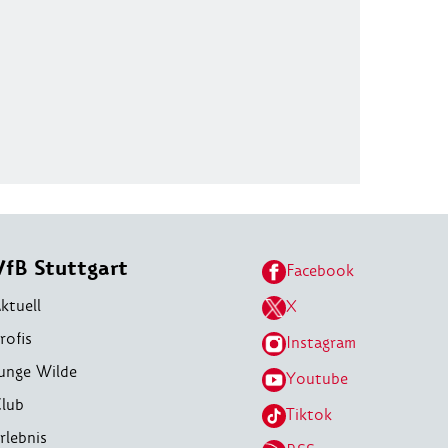
VfB Stuttgart
Facebook
ktuell
X
rofis
Instagram
unge Wilde
Youtube
lub
Tiktok
rlebnis