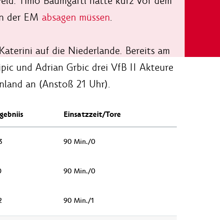
eld. Timo Baumgartl hatte kurz vor dem
 an der EM
absagen müssen
.
aterini auf die Niederlande. Bereits am
ipic und Adrian Grbic drei VfB II Akteure
enland an (Anstoß 21 Uhr).
gebniis
Einsatzzeit/Tore
3
90 Min./0
0
90 Min./0
2
90 Min./1