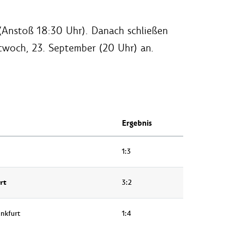
(Anstoß 18:30 Uhr). Danach schließen
ttwoch, 23. September (20 Uhr) an.
Ergebnis
1:3
rt
3:2
ankfurt
1:4