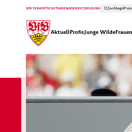
VfB TV
SHOP
TICKETS
ARENA
SERVICE
BILDUNG
Aktuell
Profis
Junge Wilde
Fraue