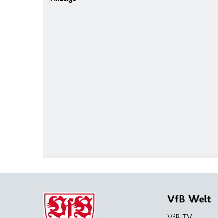
VfB Welt
VfB TV