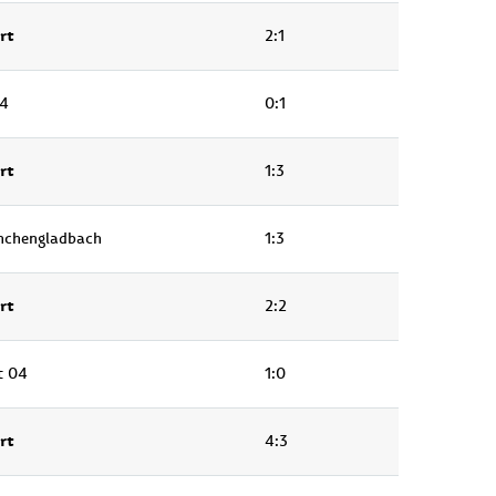
rt
2:1
04
0:1
rt
1:3
nchengladbach
1:3
rt
2:2
t 04
1:0
rt
4:3