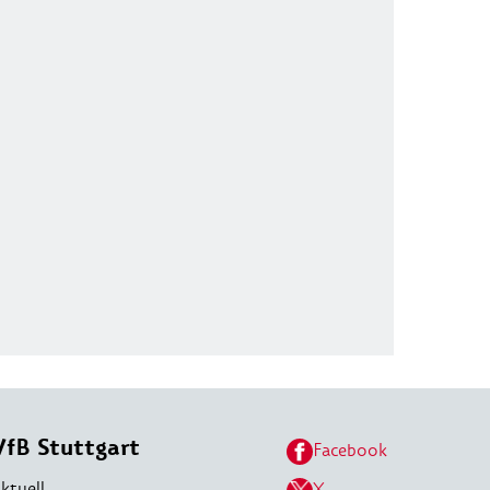
VfB Stuttgart
Facebook
ktuell
X