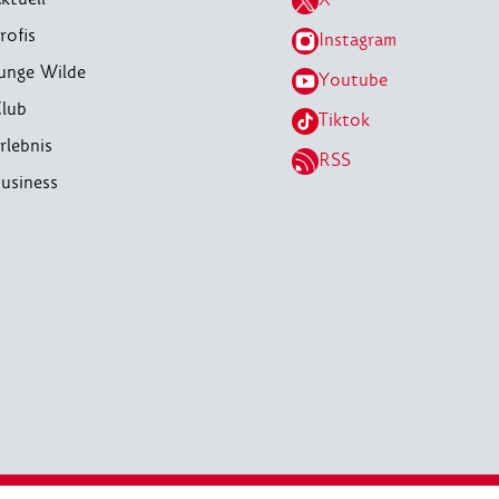
rofis
Instagram
unge Wilde
Youtube
lub
Tiktok
rlebnis
RSS
usiness