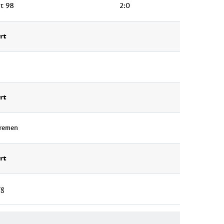
t 98
2:0
rt
rt
remen
rt
rg