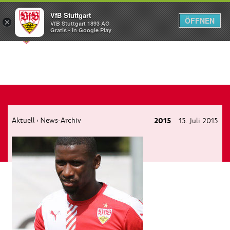
VfB Stuttgart
ÖFFNEN
×
VfB Stuttgart 1893 AG
Menü
Gratis - In Google Play
Aktuell
News-Archiv
2015
15. Juli 2015
›