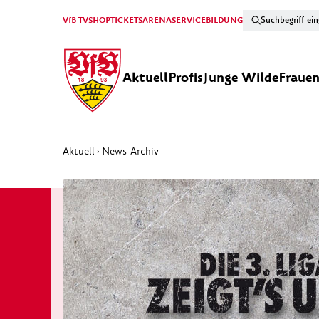
VfB TV
SHOP
TICKETS
ARENA
SERVICE
BILDUNG
Aktuell
Profis
Junge Wilde
Fraue
Aktuell
News-Archiv
›