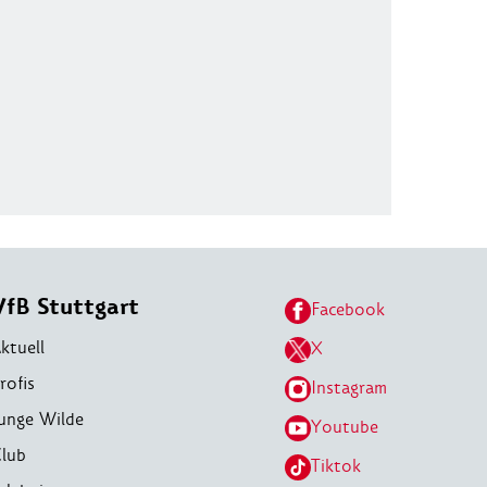
VfB Stuttgart
Facebook
ktuell
X
rofis
Instagram
unge Wilde
Youtube
lub
Tiktok