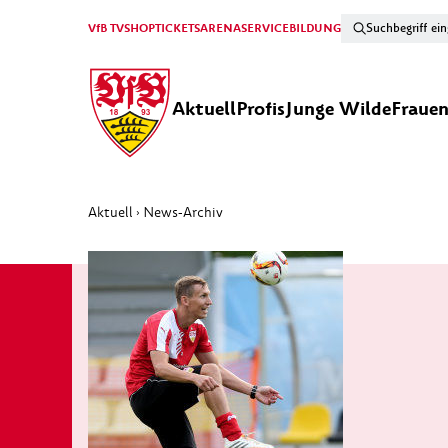
VfB TV
SHOP
TICKETS
ARENA
SERVICE
BILDUNG
Aktuell
Profis
Junge Wilde
Fraue
Aktuell
News-Archiv
›