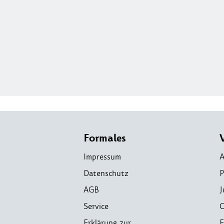
Formales
Impressum
A
Datenschutz
P
AGB
J
Service
C
Erklärung zur
E