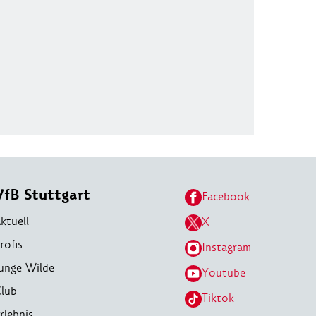
VfB Stuttgart
Facebook
ktuell
X
rofis
Instagram
unge Wilde
Youtube
lub
Tiktok
rlebnis