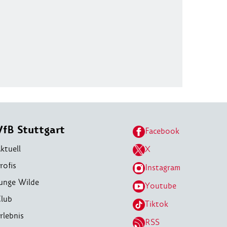
VfB Stuttgart
Facebook
ktuell
X
rofis
Instagram
unge Wilde
Youtube
lub
Tiktok
rlebnis
RSS