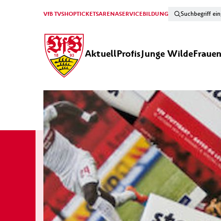
VfB TV
SHOP
TICKETS
ARENA
SERVICE
BILDUNG
Aktuell
Profis
Junge Wilde
Fraue