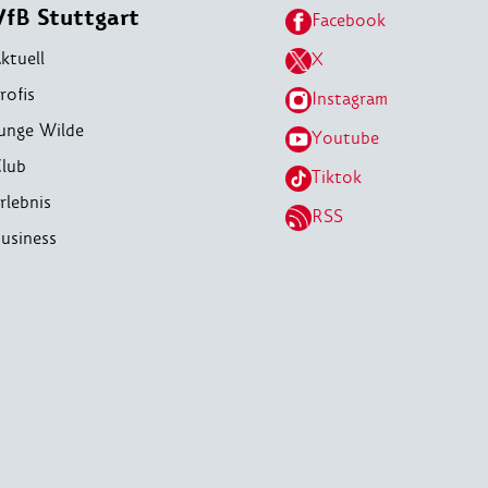
VfB Stuttgart
Facebook
ktuell
X
rofis
Instagram
unge Wilde
Youtube
lub
Tiktok
rlebnis
RSS
usiness