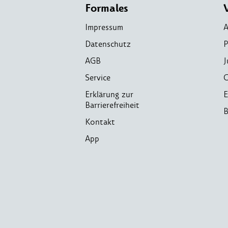
Formales
Impressum
A
Datenschutz
P
AGB
J
Service
C
Erklärung zur
E
Barrierefreiheit
B
Kontakt
App