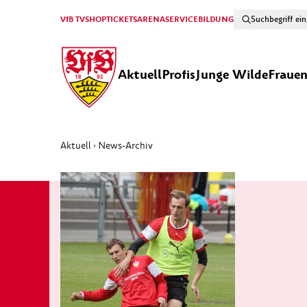
VfB TV
SHOP
TICKETS
ARENA
SERVICE
BILDUNG
Aktuell
Profis
Junge Wilde
Fraue
Aktuell
News-Archiv
›