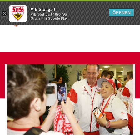
VfB Stuttgart
ÖFFNEN
×
VfB Stuttgart 1893 AG
Menü
Gratis - In Google Play