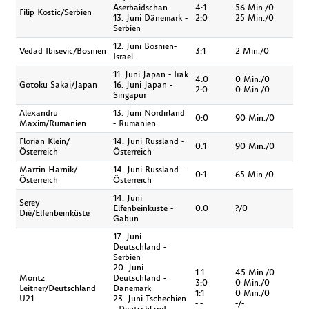
Aserbaidschan
4:1
56 Min./0
Filip Kostic/Serbien
13. Juni Dänemark -
2:0
25 Min./0
Serbien
12. Juni Bosnien-
Vedad Ibisevic/Bosnien
3:1
2 Min./0
Israel
11. Juni Japan - Irak
4:0
0 Min./0
Gotoku Sakai/Japan
16. Juni Japan -
2:0
0 Min./0
Singapur
Alexandru
13. Juni Nordirland
0:0
90 Min./0
Maxim/Rumänien
- Rumänien
Florian Klein/
14. Juni Russland -
0:1
90 Min./0
Österreich
Österreich
Martin Harnik/
14. Juni Russland -
0:1
65 Min./0
Österreich
Österreich
14. Juni
Serey
Elfenbeinküste -
0:0
?/0
Dié/Elfenbeinküste
Gabun
17. Juni
Deutschland -
Serbien
20. Juni
1:1
45 Min./0
Moritz
Deutschland -
3:0
0 Min./0
Leitner/Deutschland
Dänemark
1:1
0 Min./0
U21
23. Juni Tschechien
-:-
-/-