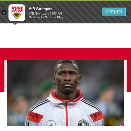
VfB Stuttgart
ÖFFNEN
×
VfB Stuttgart 1893 AG
Menü
Gratis - In Google Play