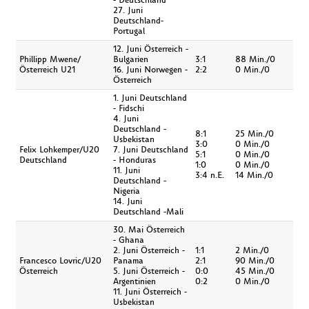
- Deutschland
27. Juni
Deutschland-
Portugal
12. Juni Österreich -
Phillipp Mwene/
Bulgarien
3:1
88 Min./0
Österreich U21
16. Juni Norwegen -
2:2
0 Min./0
Österreich
1. Juni Deutschland
- Fidschi
4. Juni
Deutschland -
8:1
25 Min./0
Usbekistan
3:0
0 Min./0
Felix Lohkemper/U20
7. Juni Deutschland
5:1
0 Min./0
Deutschland
- Honduras
1:0
0 Min./0
11. Juni
3:4 n.E.
14 Min./0
Deutschland -
Nigeria
14. Juni
Deutschland -Mali
30. Mai Österreich
- Ghana
2. Juni Österreich -
1:1
2 Min./0
Francesco Lovric/U20
Panama
2:1
90 Min./0
Österreich
5. Juni Österreich -
0:0
45 Min./0
Argentinien
0:2
0 Min./0
11. Juni Österreich -
Usbekistan