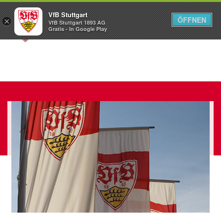
VfB Stuttgart
ÖFFNEN
×
VfB Stuttgart 1893 AG
Menü
Gratis - In Google Play