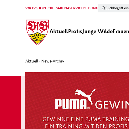
VfB TV
SHOP
TICKETS
ARENA
SERVICE
BILDUNG
Aktuell
Profis
Junge Wilde
Fraue
Aktuell
News-Archiv
›