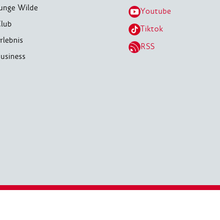
unge Wilde
Youtube
lub
Tiktok
rlebnis
RSS
usiness