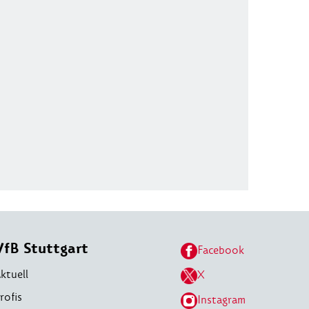
VfB Stuttgart
Facebook
ktuell
X
rofis
Instagram