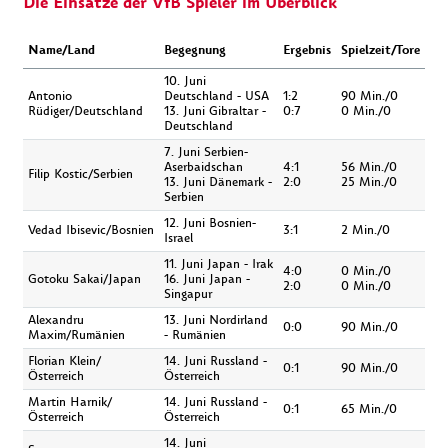
Die Einsätze der VfB Spieler im Überblick
Name/Land
Begegnung
Ergebnis
Spielzeit/Tore
10. Juni
Antonio
Deutschland - USA
1:2
90 Min./0
Rüdiger/Deutschland
13. Juni Gibraltar -
0:7
0 Min./0
Deutschland
7. Juni Serbien-
Aserbaidschan
4:1
56 Min./0
Filip Kostic/Serbien
13. Juni Dänemark -
2:0
25 Min./0
Serbien
12. Juni Bosnien-
Vedad Ibisevic/Bosnien
3:1
2 Min./0
Israel
11. Juni Japan - Irak
4:0
0 Min./0
Gotoku Sakai/Japan
16. Juni Japan -
2:0
0 Min./0
Singapur
Alexandru
13. Juni Nordirland
0:0
90 Min./0
Maxim/Rumänien
- Rumänien
Florian Klein/
14. Juni Russland -
0:1
90 Min./0
Österreich
Österreich
Martin Harnik/
14. Juni Russland -
0:1
65 Min./0
Österreich
Österreich
14. Juni