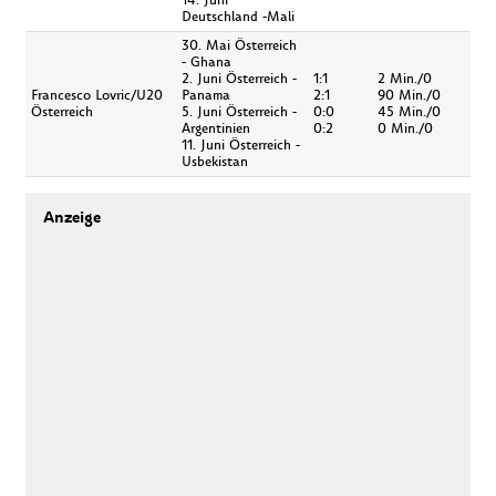
14. Juni
Deutschland -Mali
30. Mai Österreich
- Ghana
2. Juni Österreich -
1:1
2 Min./0
Francesco Lovric/U20
Panama
2:1
90 Min./0
Österreich
5. Juni Österreich -
0:0
45 Min./0
Argentinien
0:2
0 Min./0
11. Juni Österreich -
Usbekistan