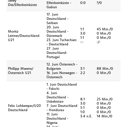
Serey
Elfenbeinküste -
0:0
?/0
Dié/Elfenbeinküste
Gabun
17. Juni
Deutschland -
Serbien
20. Juni
1:1
45 Min./0
Moritz
Deutschland -
3:0
0 Min./0
Leitner/Deutschland
Dänemark
1:1
0 Min./0
U21
23. Juni Tschechien
-:-
-/-
- Deutschland
27. Juni
Deutschland-
Portugal
12. Juni Österreich -
Phillipp Mwene/
Bulgarien
3:1
88 Min./0
Österreich U21
16. Juni Norwegen -
2:2
0 Min./0
Österreich
1. Juni Deutschland
- Fidschi
4. Juni
Deutschland -
8:1
25 Min./0
Usbekistan
3:0
0 Min./0
Felix Lohkemper/U20
7. Juni Deutschland
5:1
0 Min./0
Deutschland
- Honduras
1:0
0 Min./0
11. Juni
3:4 n.E.
14 Min./0
Deutschland -
Nigeria