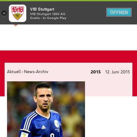
VfB Stuttgart
ÖFFNEN
×
VfB Stuttgart 1893 AG
Menü
Gratis - In Google Play
Aktuell
News-Archiv
2015
12. Juni 2015
›