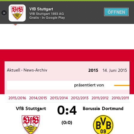
VfB Stuttgart
ÖFFNEN
×
VfB Stuttgart 1893 AG
Menü
Gratis - In Google Play
Aktuell
News-Archiv
2015
14. Juni 2015
›
2015/2016
2014/2015
2013/2014
2012/2013
2011/2012
2010/2011
0:4
VfB Stuttgart
Borussia Dortmund
(0:0)