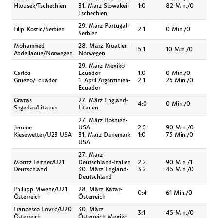
Hlousek/Tschechien
31. März Slowakei-
1:0
82 Min./0
Tschechien
29. März Portugal-
Filip Kostic/Serbien
2:1
0 Min./0
Serbien
Mohammed
28. März Kroatien-
5:1
10 Min./0
Abdellaoue/Norwegen
Norwegen
29. März Mexiko-
Carlos
Ecuador
1:0
0 Min./0
Gruezo/Ecuador
1. April Argentinien-
2:1
25 Min./0
Ecuador
Gratas
27. März England-
4:0
0 Min./0
Sirgedas/Litauen
Litauen
27. März Bosnien-
Jerome
USA
2:5
90 Min./0
Kiesewetter/U23 USA
31. März Dänemark-
1:0
75 Min./0
USA
27. März
Moritz Leitner/U21
Deutschland-Italien
2:2
90 Min./1
Deutschland
30. März England-
3:2
45 Min./0
Deutschland
Phillipp Mwene/U21
28. März Katar-
0:4
61 Min./0
Österreich
Österreich
Francesco Lovric/U20
30. März
3:1
45 Min./0
Österreich
Österreich-Mexiko