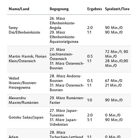
Name/Land
Begegnung
Ergebnis
Spielzeit/Tore
26. März
Elfenbeinküste-
Serey
Angola
2:0
90 Min./0
Dié/Elfenbeinküste
29. März
1:1
90 Min./0
Elfenbeinküste-
Äquatorialguinea
27. März
72 Min./1; 90
Liechtenstein-
Martin Harnik; Florian
0:5
Min./0
Österreich
Klein/Österreich
1:1
28 Min./0;90
31. März Österreich-
Min./0
Bosnien
28. März Andorra-
Vedad
Bosnien
0:3
67 Min./0
Ibisevic/Bosnien-
31. März Österreich-
1:1
21 Min./0
Herzegowina
Bosnien
Alexandru
29. März Rumänien-
1:0
90 Min./0
Maxim/Rumänien
Faröer
27. März Japan-
Tunesien
2:0
0 Min./0
Gotoku Sakai/Japan
31. März Japan-
5:1
90 Min./0
Usbekistan
28. März
Adam
Tschechien-Lettland
1:1
0 Min./0