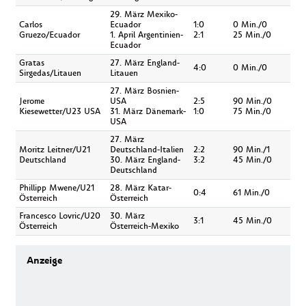
29. März Mexiko-
Carlos
Ecuador
1:0
0 Min./0
Gruezo/Ecuador
1. April Argentinien-
2:1
25 Min./0
Ecuador
Gratas
27. März England-
4:0
0 Min./0
Sirgedas/Litauen
Litauen
27. März Bosnien-
Jerome
USA
2:5
90 Min./0
Kiesewetter/U23 USA
31. März Dänemark-
1:0
75 Min./0
USA
27. März
Moritz Leitner/U21
Deutschland-Italien
2:2
90 Min./1
Deutschland
30. März England-
3:2
45 Min./0
Deutschland
Phillipp Mwene/U21
28. März Katar-
0:4
61 Min./0
Österreich
Österreich
Francesco Lovric/U20
30. März
3:1
45 Min./0
Österreich
Österreich-Mexiko