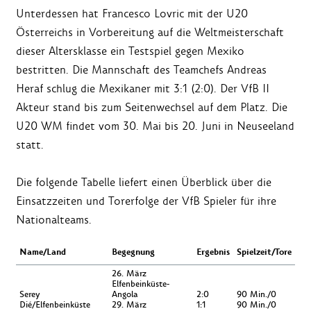
Unterdessen hat Francesco Lovric mit der U20
Österreichs in Vorbereitung auf die Weltmeisterschaft
dieser Altersklasse ein Testspiel gegen Mexiko
bestritten. Die Mannschaft des Teamchefs Andreas
Heraf schlug die Mexikaner mit 3:1 (2:0). Der VfB II
Akteur stand bis zum Seitenwechsel auf dem Platz. Die
U20 WM findet vom 30. Mai bis 20. Juni in Neuseeland
statt.
Die folgende Tabelle liefert einen Überblick über die
Einsatzzeiten und Torerfolge der VfB Spieler für ihre
Nationalteams.
Name/Land
Begegnung
Ergebnis
Spielzeit/Tore
26. März
Elfenbeinküste-
Serey
Angola
2:0
90 Min./0
Dié/Elfenbeinküste
29. März
1:1
90 Min./0