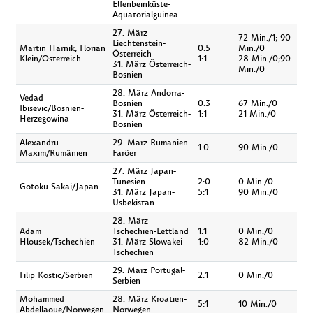
Elfenbeinküste-
Äquatorialguinea
27. März
72 Min./1; 90
Liechtenstein-
Martin Harnik; Florian
0:5
Min./0
Österreich
Klein/Österreich
1:1
28 Min./0;90
31. März Österreich-
Min./0
Bosnien
28. März Andorra-
Vedad
Bosnien
0:3
67 Min./0
Ibisevic/Bosnien-
31. März Österreich-
1:1
21 Min./0
Herzegowina
Bosnien
Alexandru
29. März Rumänien-
1:0
90 Min./0
Maxim/Rumänien
Faröer
27. März Japan-
Tunesien
2:0
0 Min./0
Gotoku Sakai/Japan
31. März Japan-
5:1
90 Min./0
Usbekistan
28. März
Adam
Tschechien-Lettland
1:1
0 Min./0
Hlousek/Tschechien
31. März Slowakei-
1:0
82 Min./0
Tschechien
29. März Portugal-
Filip Kostic/Serbien
2:1
0 Min./0
Serbien
Mohammed
28. März Kroatien-
5:1
10 Min./0
Abdellaoue/Norwegen
Norwegen