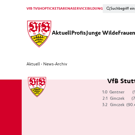
VfB TV
SHOP
TICKETS
ARENA
SERVICE
BILDUNG
Aktuell
Profis
Junge Wilde
Fraue
Aktuell
News-Archiv
›
VfB Stut
1:0
Gentner
(
2:1
Ginczek
(
3:2
Ginczek
(90.