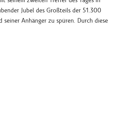
it seinem zweiten Treffer des Tages in
äubender Jubel des Großteils der 51.300
d seiner Anhänger zu spüren. Durch diese