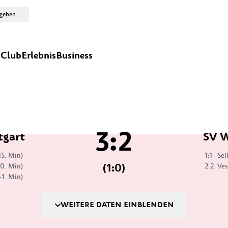
n
Club
Erlebnis
Business
3:2
tgart
SV W
15. Min)
1:1
Sel
(1:0)
70. Min)
2:2
Ves
+1. Min)
WEITERE DATEN EINBLENDEN