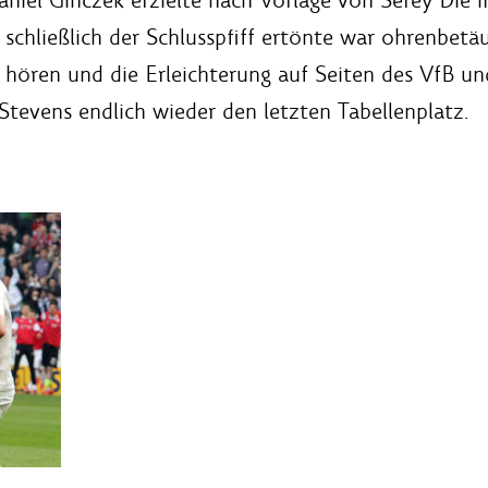
iel Ginczek erzielte nach Vorlage von Serey Dié m
s schließlich der Schlusspfiff ertönte war ohrenbet
hören und die Erleichterung auf Seiten des VfB un
tevens endlich wieder den letzten Tabellenplatz.