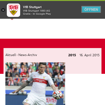
VfB Stuttgart
ÖFFNEN
×
VfB Stuttgart 1893 AG
Menü
Gratis - In Google Play
Aktuell
News-Archiv
2015
16. April 2015
›