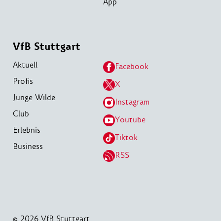
App
VfB Stuttgart
Aktuell
Facebook
Profis
X
Junge Wilde
Instagram
Club
Youtube
Erlebnis
Tiktok
Business
RSS
© 2026 VfB Stuttgart