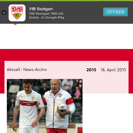
VfB Stuttgart
ÖFFNEN
×
VfB Stuttgart 1893 AG
Menü
Gratis - In Google Play
Aktuell
News-Archiv
2015
16. April 2015
›