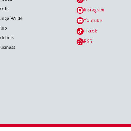
rofis
Instagram
unge Wilde
Youtube
lub
Tiktok
rlebnis
RSS
usiness