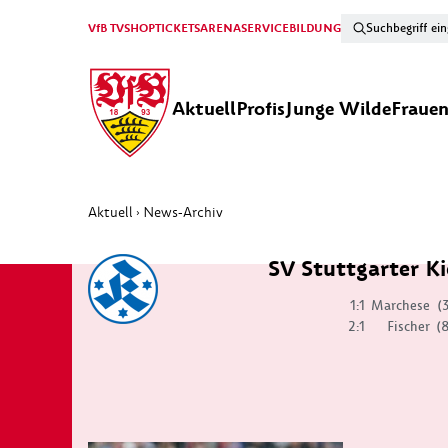
VfB TV
SHOP
TICKETS
ARENA
SERVICE
BILDUNG
Aktuell
Profis
Junge Wilde
Fraue
Aktuell
News-Archiv
›
SV Stuttgarter Ki
1:1
Marchese
(
2:1
Fischer
(