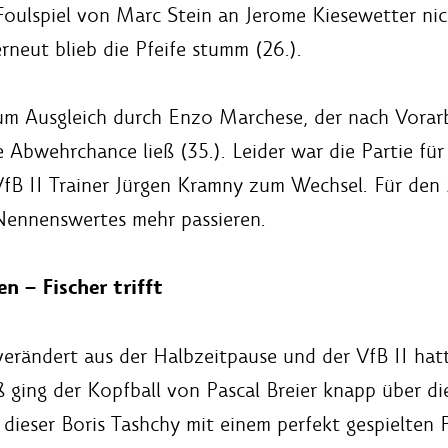
Foulspiel von Marc Stein an Jerome Kiesewetter n
rneut blieb die Pfeife stumm (26.).
m Ausgleich durch Enzo Marchese, der nach Vorarb
 Abwehrchance ließ (35.). Leider war die Partie für
 II Trainer Jürgen Kramny zum Wechsel. Für den 20
 Nennenswertes mehr passieren.
 – Fischer trifft
rändert aus der Halbzeitpause und der VfB II hatte
 ging der Kopfball von Pascal Breier knapp über di
dieser Boris Tashchy mit einem perfekt gespielten P