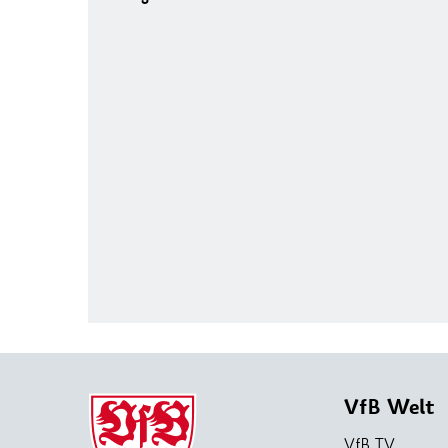
VfB Welt
VfB TV