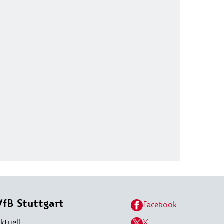
VfB Stuttgart
Facebook
ktuell
X