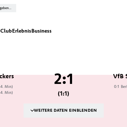
n
Club
Erlebnis
Business
2:1
ckers
VfB 
34. Min)
0:1
Ber
(1:1)
84. Min)
WEITERE DATEN EINBLENDEN