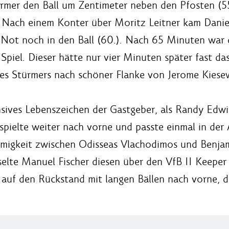
rmer den Ball um Zentimeter neben den Pfosten (55
Nach einem Konter über Moritz Leitner kam Daniel
r Not noch in den Ball (60.). Nach 65 Minuten war
piel. Dieser hätte nur vier Minuten später fast das
des Stürmers nach schöner Flanke von Jerome Kiese
nsives Lebenszeichen der Gastgeber, als Randy Edw
I spielte weiter nach vorne und passte einmal in der 
mmigkeit zwischen Odisseas Vlachodimos und Benjami
lte Manuel Fischer diesen über den VfB II Keeper 
n auf den Rückstand mit langen Bällen nach vorne, 