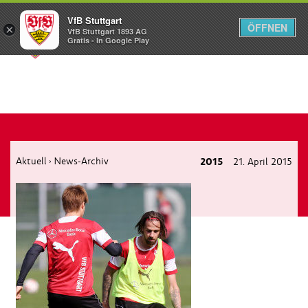
VfB Stuttgart
ÖFFNEN
×
VfB Stuttgart 1893 AG
Menü
Gratis - In Google Play
Aktuell
News-Archiv
2015
21. April 2015
›