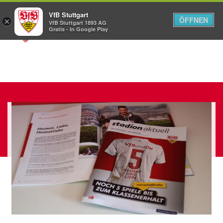
VfB Stuttgart
ÖFFNEN
×
VfB Stuttgart 1893 AG
Menü
Gratis - In Google Play