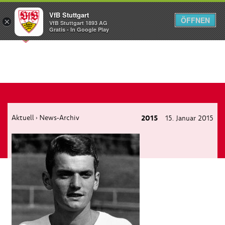
VfB Stuttgart
ÖFFNEN
×
VfB Stuttgart 1893 AG
Menü
Gratis - In Google Play
Aktuell
News-Archiv
2015
15. Januar 2015
›