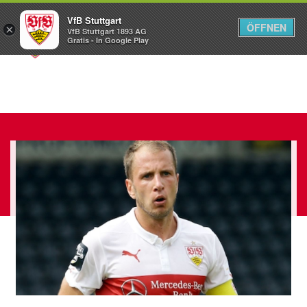
VfB Stuttgart
ÖFFNEN
×
VfB Stuttgart 1893 AG
Menü
Gratis - In Google Play