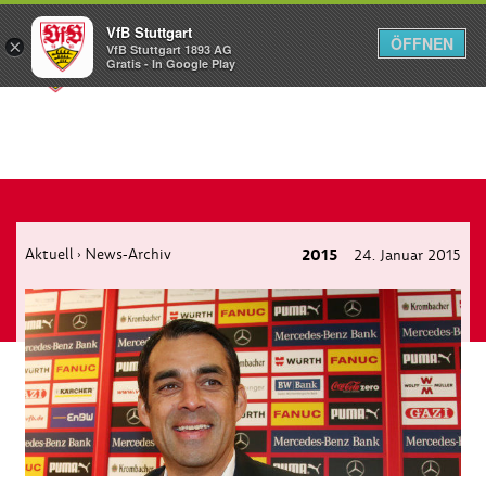
VfB Stuttgart
ÖFFNEN
×
VfB Stuttgart 1893 AG
Menü
Gratis - In Google Play
Aktuell
News-Archiv
2015
24. Januar 2015
›