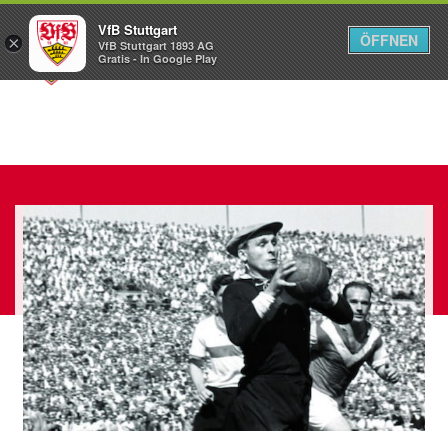
VfB Stuttgart
ÖFFNEN
×
VfB Stuttgart 1893 AG
Menü
Gratis - In Google Play