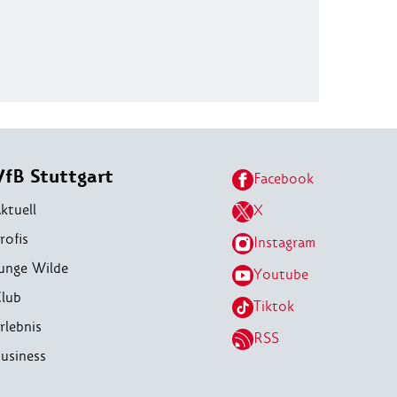
VfB Stuttgart
Facebook
ktuell
X
rofis
Instagram
unge Wilde
Youtube
lub
Tiktok
rlebnis
RSS
usiness