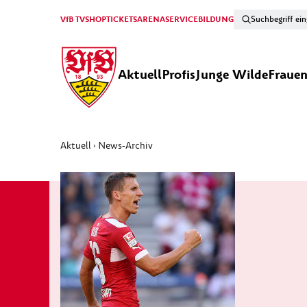
VfB TV
SHOP
TICKETS
ARENA
SERVICE
BILDUNG
Aktuell
Profis
Junge Wilde
Fraue
Aktuell
News-Archiv
›