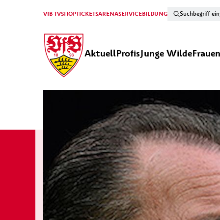
VfB TV
SHOP
TICKETS
ARENA
SERVICE
BILDUNG
Aktuell
Profis
Junge Wilde
Fraue