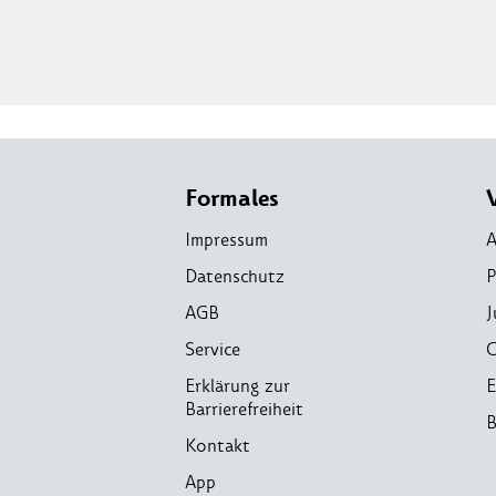
Formales
Impressum
A
Datenschutz
P
AGB
J
Service
C
Erklärung zur
E
Barrierefreiheit
B
Kontakt
App