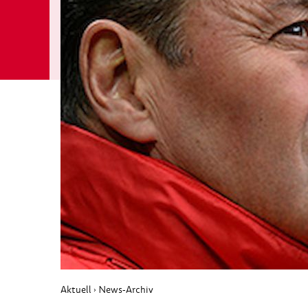
Aktuell
News-Archiv
›