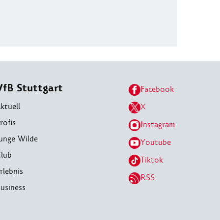
VfB Stuttgart
Facebook
ktuell
X
rofis
Instagram
unge Wilde
Youtube
lub
Tiktok
rlebnis
RSS
usiness