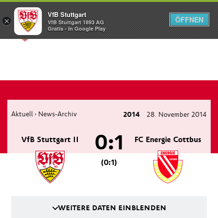
VfB Stuttgart
ÖFFNEN
×
VfB Stuttgart 1893 AG
Menü
Gratis - In Google Play
Aktuell
News-Archiv
2014
28. November 2014
›
0:1
VfB Stuttgart II
FC Energie Cottbus
(0:1)
WEITERE DATEN EINBLENDEN