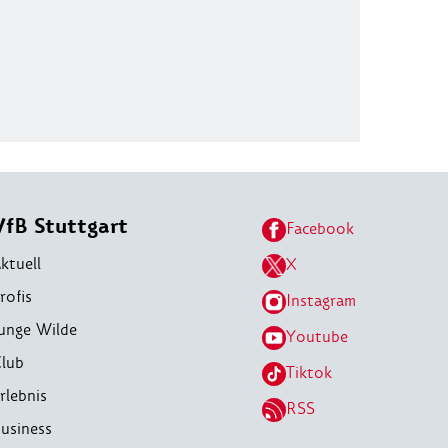
VfB Stuttgart
Facebook
ktuell
X
rofis
Instagram
unge Wilde
Youtube
lub
Tiktok
rlebnis
RSS
usiness