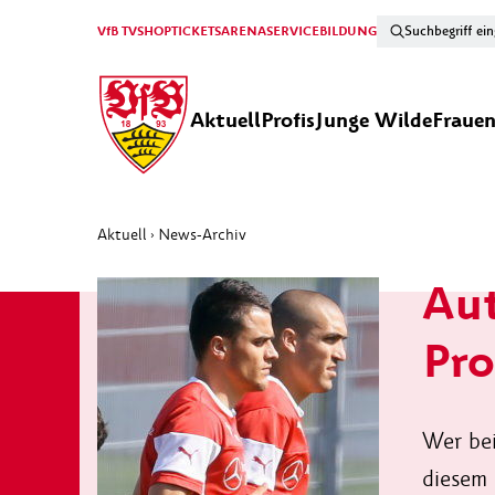
VfB TV
SHOP
TICKETS
ARENA
SERVICE
BILDUNG
Aktuell
Profis
Junge Wilde
Fraue
Aktuell
News-Archiv
›
Aut
Pro
Wer bei
diesem 