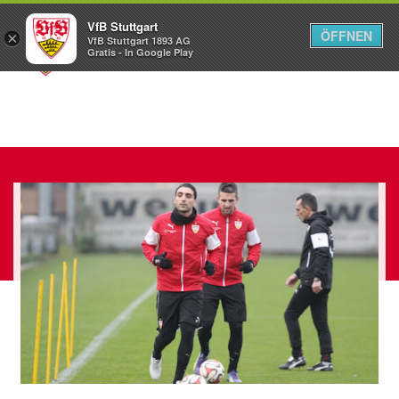
VfB Stuttgart
ÖFFNEN
×
VfB Stuttgart 1893 AG
Menü
Gratis - In Google Play